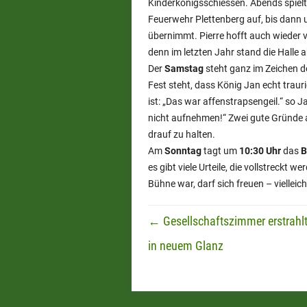
Kinderkönigsschiessen. Abends spielt 
Feuerwehr Plettenberg auf, bis dann
übernimmt. Pierre hofft auch wieder 
denn im letzten Jahr stand die Halle 
Der
Samstag
steht ganz im Zeichen d
Fest steht, dass König Jan echt trauri
ist: „Das war affenstrapsengeil.“ so 
nicht aufnehmen!“ Zwei gute Gründe 
drauf zu halten.
Am
Sonntag
tagt um
10:30 Uhr
das
B
es gibt viele Urteile, die vollstreckt 
Bühne war, darf sich freuen – vielleich
Beitrags-Navigation
←
Gesellschaftszimmer erstrahl
in neuem Glanz