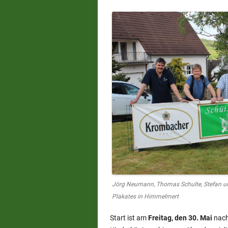
Jörg Neumann, Thomas Schulte, Stefan un
Plakates in Himmelmert
Start ist am
Freitag, den 30. Mai
nach