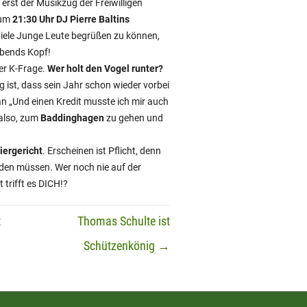
erst der Musikzug der Freiwilligen
 um
21:30 Uhr DJ Pierre Baltins
viele Junge Leute begrüßen zu können,
abends Kopf!
er K-Frage.
Wer holt den Vogel runter?
g ist, dass sein Jahr schon wieder vorbei
Jan „Und einen Kredit musste ich mir auch
also, zum
Baddinghagen
zu gehen und
iergericht
. Erscheinen ist Pflicht, denn
werden müssen. Wer noch nie auf der
t trifft es DICH!?
t
Thomas Schulte ist
Schützenkönig
→